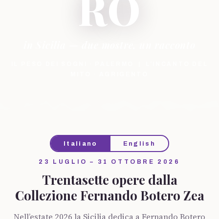
RO
in Sicilia — due mostre, un racconto
IL PESO DEI SOGNI · PALERMO | L’INCANTO DEL
MITO · AGRIGENTO
Italiano
English
23 LUGLIO – 31 OTTOBRE 2026
Trentasette opere dalla
Collezione Fernando Botero Zea
Nell’estate 2026 la Sicilia dedica a Fernando Botero